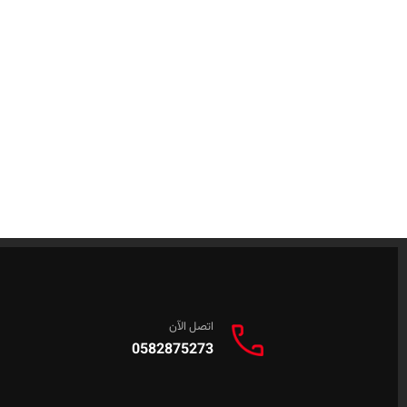
اتصل الآن
0582875273