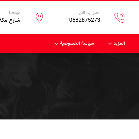
اتصل بنا الآن
موقعنا
0582875273
شارع مكة 
المزيد
سياسة الخصوصية