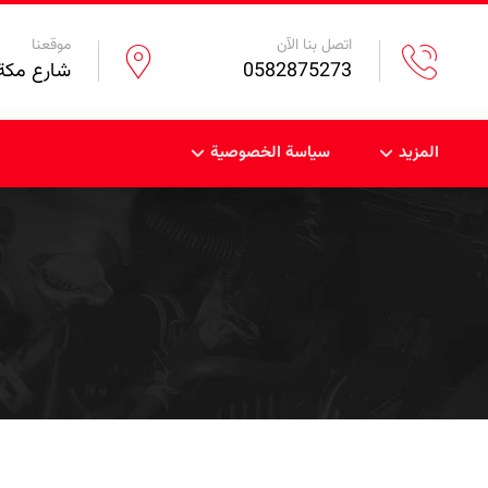
اتصل بنا الآن
موقعنا
0582875273
شارع مكة 
المزيد
سياسة الخصوصية