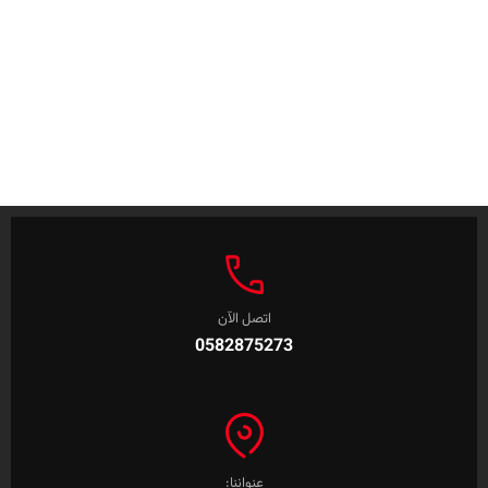
اتصل الآن
0582875273
عنواننا: