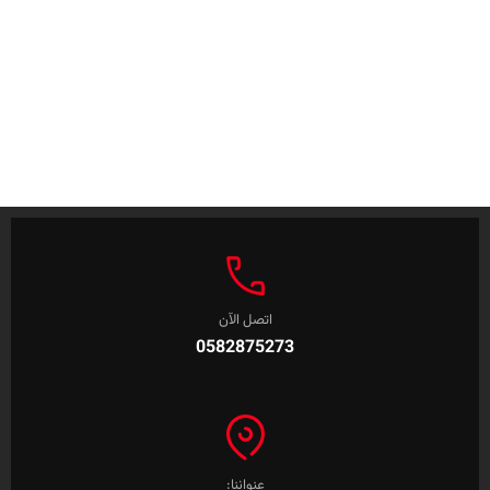
اتصل الآن
0582875273
عنواننا: