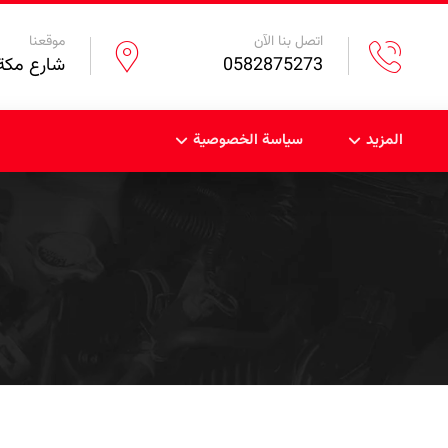
اتصل بنا الآن
موقعنا
0582875273
شارع مكة 
المزيد
سياسة الخصوصية