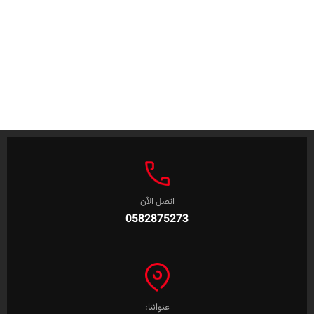
اتصل الآن
0582875273
عنواننا: