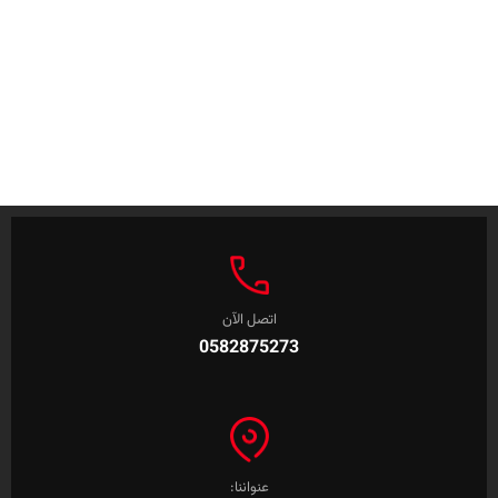
اتصل الآن
0582875273
عنواننا: