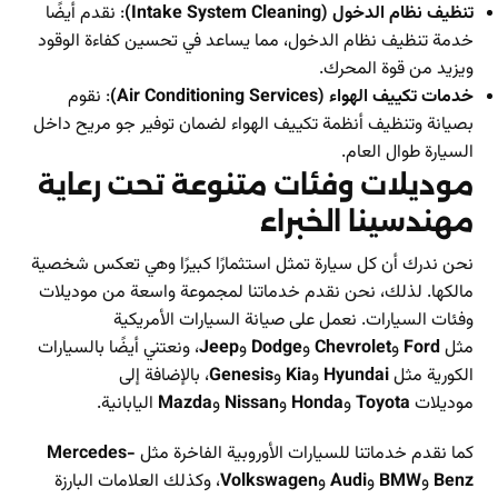
تنظيف نظام الدخول (Intake System Cleaning)
: نقدم أيضًا
خدمة تنظيف نظام الدخول، مما يساعد في تحسين كفاءة الوقود
ويزيد من قوة المحرك.
خدمات تكييف الهواء (Air Conditioning Services)
: نقوم
بصيانة وتنظيف أنظمة تكييف الهواء لضمان توفير جو مريح داخل
السيارة طوال العام.
موديلات وفئات متنوعة تحت رعاية
مهندسينا الخبراء
نحن ندرك أن كل سيارة تمثل استثمارًا كبيرًا وهي تعكس شخصية
مالكها. لذلك، نحن نقدم خدماتنا لمجموعة واسعة من موديلات
وفئات السيارات. نعمل على صيانة السيارات الأمريكية
مثل
Ford
و
Chevrolet
و
Dodge
و
Jeep
، ونعتني أيضًا بالسيارات
الكورية مثل
Hyundai
و
Kia
و
Genesis
، بالإضافة إلى
موديلات
Toyota
و
Honda
و
Nissan
و
Mazda
اليابانية.
كما نقدم خدماتنا للسيارات الأوروبية الفاخرة مثل
Mercedes-
Benz
و
BMW
و
Audi
و
Volkswagen
، وكذلك العلامات البارزة