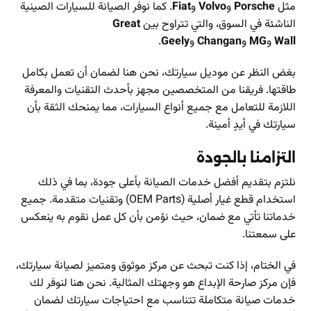
مثل
Porsche
و
Volvo
و
Fiat
. كما نوفر الصيانة للسيارات الصينية
الناشئة في السوق، والتي تتراوح بين
Great
Wall
و
MG
و
Changan
و
Geely
.
بغض النظر عن موديل سيارتك، نحن هنا لضمان أن تعمل بكامل
طاقتها. فريقنا من المتخصصين مجهز بأحدث التقنيات والمعرفة
اللازمة للتعامل مع جميع أنواع السيارات، مما يمنحك الثقة بأن
سيارتك في أيدٍ أمينة.
التزامنا بالجودة
نلتزم بتقديم أفضل خدمات الصيانة بأعلى جودة، بما في ذلك
استخدام قطع غيار أصلية (OEM Parts) وتقنيات متقدمة. جميع
خدماتنا تأتي مع ضمان، حيث نؤمن بأن كل عمل نقوم به ينعكس
على سمعتنا.
في الختام، إذا كنت تبحث عن مركز موثوق ومتميز لصيانة سيارتك،
فإن مركز صارحة الإبداع هو وجهتك المثالية. نحن هنا لنوفر لك
خدمات صيانة متكاملة تتناسب مع احتياجات سيارتك لضمان