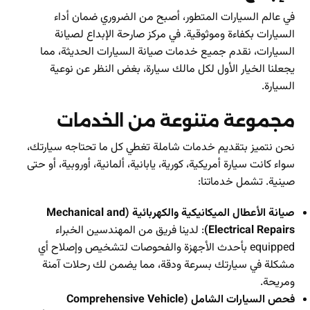
في عالم السيارات المتطور، أصبح من الضروري ضمان أداء
السيارات بكفاءة وموثوقية. في مركز صارحة الإبداع لصيانة
السيارات، نقدم جميع خدمات صيانة السيارات الحديثة، مما
يجعلنا الخيار الأول لكل مالك سيارة، بغض النظر عن نوعية
السيارة.
مجموعة متنوعة من الخدمات
نحن نتميز بتقديم خدمات شاملة تغطي كل ما تحتاجه سيارتك،
سواء كانت سيارة أمريكية، كورية، يابانية، ألمانية، أوروبية، أو حتى
صينية. تشمل خدماتنا:
صيانة الأعطال الميكانيكية والكهربائية (Mechanical and
Electrical Repairs)
: لدينا فريق من المهندسين الخبراء
equipped بأحدث الأجهزة والفحوصات لتشخيص وإصلاح أي
مشكلة في سيارتك بسرعة ودقة، مما يضمن لك رحلات آمنة
ومريحة.
فحص السيارات الشامل (Comprehensive Vehicle