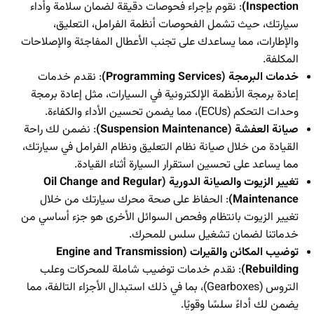
Inspection)
: نقوم بإجراء فحوصات دقيقة لضمان سلامة وأداء
سيارتك، حيث تشمل الفحوصات أنظمة الفرامل، التعليق،
والإطارات، مما يساعدك على تجنب الأعطال المفاجئة والإصلاحات
المكلفة.
خدمات البرمجة (Programming Services)
: نقدم خدمات
إعادة برمجة الأنظمة الإلكترونية في السيارات، مثل إعادة برمجة
وحدات التحكم (ECUs)، مما يضمن تحسين الأداء والكفاءة.
صيانة العفشة (Suspension Maintenance)
: نضمن لك راحة
القيادة من خلال صيانة نظام التعليق ونظام الفرامل في سيارتك،
مما يساعد على تحسين استقرار السيارة أثناء القيادة.
تغيير الزيوت والصيانة الدورية (Oil Change and Regular
Maintenance)
: الحفاظ على صحة محرك سيارتك من خلال
تغيير الزيوت بانتظام وفحص السوائل الأخرى هو جزء أساسي من
خدماتنا لضمان تشغيل سلس للمحرك.
توضيب المكائن والقيرات (Engine and Transmission
Rebuilding)
: نقدم خدمات توضيب شاملة للمحركات وعلب
التروس (Gearboxes)، بما في ذلك استبدال الأجزاء التالفة، مما
يضمن لك أداءً سلسًا وقويًا.